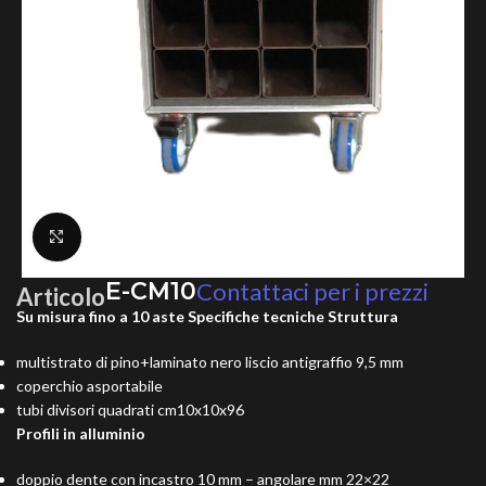
Clicca per ingrandire
E-CM10
Contattaci per i prezzi
Articolo
Su misura fino a 10 aste
Specifiche tecniche
Struttura
multistrato di pino+laminato nero liscio antigraffio 9,5 mm
coperchio asportabile
tubi divisori quadrati cm10x10x96
Profili in alluminio
doppio dente con incastro 10 mm – angolare mm 22×22