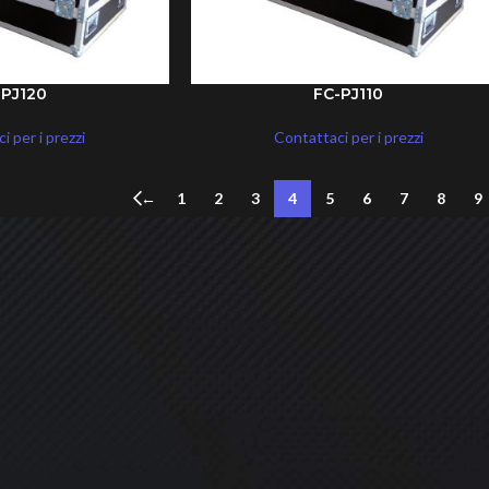
-PJ120
FC-PJ110
i per i prezzi
Contattaci per i prezzi
←
1
2
3
4
5
6
7
8
9