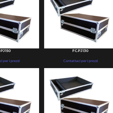
-PJ150
FC.PJ130
i per i prezzi
Contattaci per i prezzi