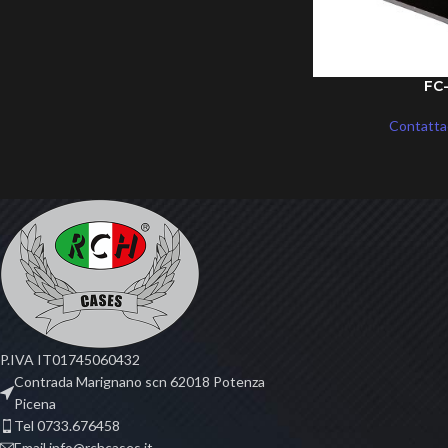
FC
Contattac
P.IVA IT01745060432
Contrada Marignano scn 62018 Potenza
Picena
Tel 0733.676458
Email info@rchcases.it