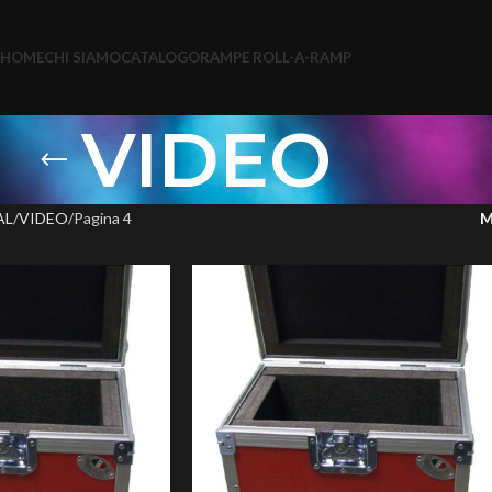
HOME
CHI SIAMO
CATALOGO
RAMPE ROLL-A-RAMP
VIDEO
AL
VIDEO
Pagina 4
M